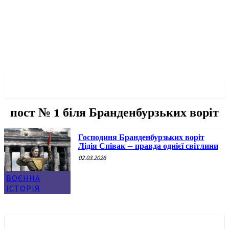
✓ BERLIN ✗
пост № 1 біля Бранденбурзьких воріт
Господиня Бранденбурзьких воріт
Лідія Співак – правда однієї світлини
02.03.2026
ВОЄННА
ІСТОРІЯ