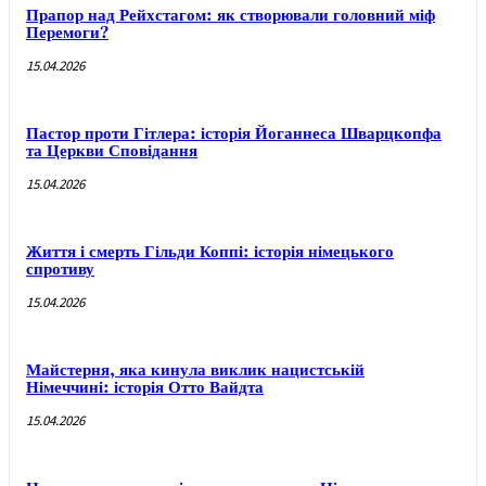
Прапор над Рейхстагом: як створювали головний міф
Перемоги?
15.04.2026
Пастор проти Гітлера: історія Йоганнеса Шварцкопфа
та Церкви Сповідання
15.04.2026
Життя і смерть Гільди Коппі: історія німецького
спротиву
15.04.2026
Майстерня, яка кинула виклик нацистській
Німеччині: історія Отто Вайдта
15.04.2026