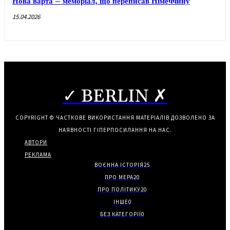
Нова варта – меморіал, що переписав Німеччину
15.04.2026
✓ BERLIN ✗
COPYRIGHT © ЧАСТКОВЕ ВИКОРИСТАННЯ МАТЕРІАЛІВ ДОЗВОЛЕНО ЗА
НАЯВНОСТІ ГІПЕРПОСИЛАННЯ НА НАС.
АВТОРИ
РЕКЛАМА
ВОЄННА ІСТОРІЯ
25
ПРО МЕРА
20
ПРО ПОЛІТИКУ
20
ІНШЕ
0
БЕЗ КАТЕГОРІЇ
0