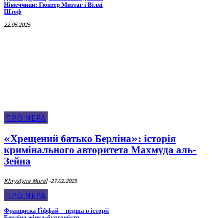
Німеччини: Гюнтер Миттаг і Віллі
Штоф
22.05.2025
Про Мера
ПРО МЕРА
«Хрещений батько Берліна»: історія
кримінального авторитета Махмуда аль-
Зейна
Khrystyna Mural
-
27.02.2025
ПРО МЕРА
Франциска Ґіффай – перша в історії
Берліна жінка-бургомістр