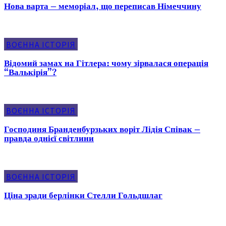
Нова варта – меморіал, що переписав Німеччину
ВОЄННА ІСТОРІЯ
Відомий замах на Гітлера: чому зірвалася операція
“Валькірія”?
ВОЄННА ІСТОРІЯ
Господиня Бранденбурзьких воріт Лідія Співак –
правда однієї світлини
ВОЄННА ІСТОРІЯ
Ціна зради берлінки Стелли Гольдшлаг