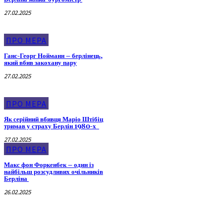
27.02.2025
ПРО МЕРА
Ганс-Георг Нойманн – берлінець,
який вбив закохану пару
27.02.2025
ПРО МЕРА
Як серійний вбивця Маріо Штібіц
тримав у страху Берлін 1980-х
27.02.2025
ПРО МЕРА
Макс фон Форкенбек – один із
найбільш розсудливих очільників
Берліна
26.02.2025