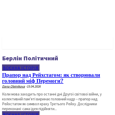
✓ BERLIN ✗
Берлін Політичний
ВОЄННА ІСТОРІЯ
Прапор над Рейхстагом: як створювали
головний міф Перемоги?
Dana Oleinikova
-
15.04.2026
Коли мова заходить про останні дні Другої світової війни, у
колективній пам’яті виринає головний кадр – прапор над
Рейхстагом як символ краху Третього Рейху. Дослідники
переконані: сама ідея підійняти...
ВОЄННА ІСТОРІЯ