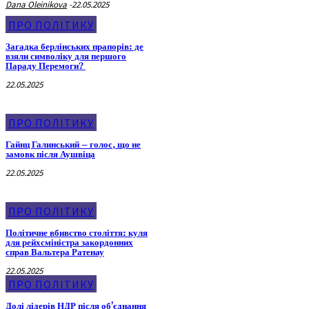
Dana Oleinikova
-
22.05.2025
ПРО ПОЛІТИКУ
Загадка берлінських прапорів: де
взяли символіку для першого
Параду Перемоги?
22.05.2025
ПРО ПОЛІТИКУ
Гайнц Галинський – голос, що не
замовк після Аушвіца
22.05.2025
ПРО ПОЛІТИКУ
Політичне вбивство століття: куля
для рейхсміністра закордонних
справ Вальтера Ратенау
22.05.2025
ПРО ПОЛІТИКУ
Долі лідерів НДР після об’єднання