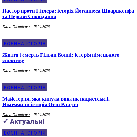
Пастор проти Гітлера: історія Йоганнеса Шварцкопфа
та Церкви Сповідання
Dana Oleinikova
-
15.04.2026
ВОЄННА ІСТОРІЯ
Життя і смерть Гільди Коппі: історія німецького
спротиву
Dana Oleinikova
-
15.04.2026
ВОЄННА ІСТОРІЯ
Майстерня, яка кинула виклик нацистській
Німеччині: історія Отто Вайдта
Dana Oleinikova
-
15.04.2026
✓ Актуальні
ВОЄННА ІСТОРІЯ