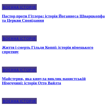
ВОЄННА ІСТОРІЯ
Пастор проти Гітлера: історія Йоганнеса Шварцкопфа
та Церкви Сповідання
ВОЄННА ІСТОРІЯ
Життя і смерть Гільди Коппі: історія німецького
спротиву
ВОЄННА ІСТОРІЯ
Майстерня, яка кинула виклик нацистській
Німеччині: історія Отто Вайдта
ВОЄННА ІСТОРІЯ