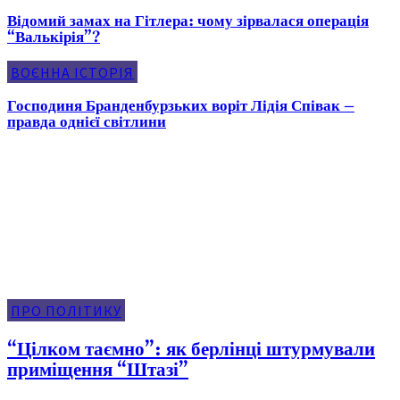
Відомий замах на Гітлера: чому зірвалася операція
“Валькірія”?
ВОЄННА ІСТОРІЯ
Господиня Бранденбурзьких воріт Лідія Співак –
правда однієї світлини
Про Політику
ПРО ПОЛІТИКУ
“Цілком таємно”: як берлінці штурмували
приміщення “Штазі”