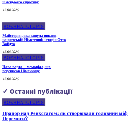
німецького спротиву
15.04.2026
ВОЄННА ІСТОРІЯ
Майстерня, яка кинула виклик
нацистській Німеччині: історія Отто
Вайдта
15.04.2026
ВОЄННА ІСТОРІЯ
Нова варта – меморіал, що
переписав Німеччину
15.04.2026
✓ Останні публікації
ВОЄННА ІСТОРІЯ
Прапор над Рейхстагом: як створювали головний міф
Перемоги?