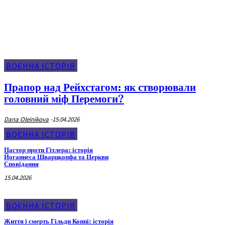
Воєнна Історія
ВОЄННА ІСТОРІЯ
Прапор над Рейхстагом: як створювали
головний міф Перемоги?
Dana Oleinikova
-
15.04.2026
ВОЄННА ІСТОРІЯ
Пастор проти Гітлера: історія
Йоганнеса Шварцкопфа та Церкви
Сповідання
15.04.2026
ВОЄННА ІСТОРІЯ
Життя і смерть Гільди Коппі: історія