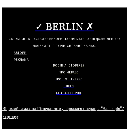
✓ BERLIN ✗
COPYRIGHT © ЧАСТКОВЕ ВИКОРИСТАННЯ МАТЕРІАЛІВ ДОЗВОЛЕНО ЗА
НАЯВНОСТІ ГІПЕРПОСИЛАННЯ НА НАС.
АВТОРИ
РЕКЛАМА
ВОЄННА ІСТОРІЯ
25
ПРО МЕРА
20
ПРО ПОЛІТИКУ
20
ІНШЕ
0
БЕЗ КАТЕГОРІЇ
0
Відомий замах на Гітлера: чому зірвалася операція “Валькірія”?
02.03.2026