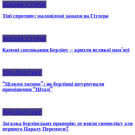
ВОЄННА ІСТОРІЯ
Тіні спротиву: маловідомі замахи на Гітлера
ВОЄННА ІСТОРІЯ
Камені спотикання Берліну – крихти великої пам’яті
ПРО ПОЛІТИКУ
“Цілком таємно”: як берлінці штурмували
приміщення “Штазі”
ПРО ПОЛІТИКУ
Загадка берлінських прапорів: де взяли символіку для
першого Параду Перемоги?