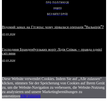
ПРО ПОЛІТИКУ
20
ІНШЕ
0
БЕЗ КАТЕГОРІЇ
0
Відомий замах на Гітлера: чому зірвалася операція “Валькірія”?
02.03.2026
Господиня Бранденбурзьких воріт Лідія Співак – правда однієї
світлини
02.03.2026
Diese Website verwendet Cookies. Indem Sie auf „Alle zulassen“
klicken, stimmen Sie der Speicherung von Cookies auf Ihrem Gerät
zu, um die Website-Navigation zu verbessern, die Website-Nutzung
zu analysieren und unsere Marketingbemühungen zu
unterstützen
Alle zulassen
.
.
.