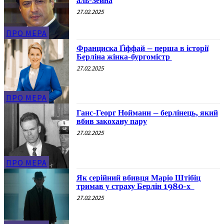
аль-Зейна
27.02.2025
ПРО МЕРА
Франциска Ґіффай – перша в історії
Берліна жінка-бургомістр
27.02.2025
ПРО МЕРА
Ганс-Георг Нойманн – берлінець, який
вбив закохану пару
27.02.2025
ПРО МЕРА
Як серійний вбивця Маріо Штібіц
тримав у страху Берлін 1980-х
27.02.2025