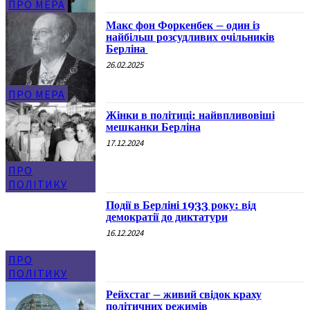
ПРО МЕРА
Макс фон Форкенбек – один із
найбільш розсудливих очільників
Берліна
26.02.2025
ПРО МЕРА
Жінки в політиці: найвпливовіші
мешканки Берліна
17.12.2024
ПРО
ПОЛІТИКУ
Події в Берліні 1933 року: від
демократії до диктатури
16.12.2024
ПРО
ПОЛІТИКУ
Рейхстаг – живий свідок краху
політичних режимів