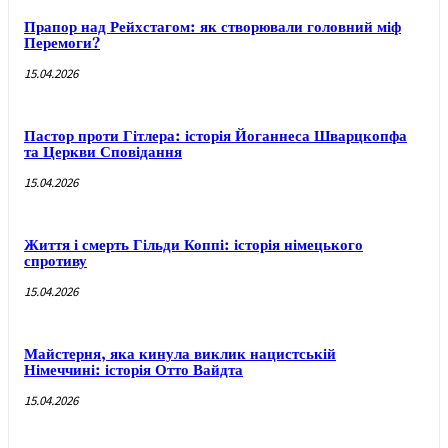
Прапор над Рейхстагом: як створювали головний міф
Перемоги?
15.04.2026
Пастор проти Гітлера: історія Йоганнеса Шварцкопфа
та Церкви Сповідання
15.04.2026
Життя і смерть Гільди Коппі: історія німецького
спротиву
15.04.2026
Майстерня, яка кинула виклик нацистській
Німеччині: історія Отто Вайдта
15.04.2026