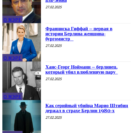
аль-Зейна
27.02.2025
О МЭРЕ
Франциска Гиффай – первая в
истории Берлина женщина-
бургомистр
27.02.2025
О МЭРЕ
Ханс-Георг Нойманн – берлинец,
который убил влюбленную пару
27.02.2025
О МЭРЕ
Как серийный убийца Марио Штибиц
держал в страхе Берлин 1980-х
27.02.2025