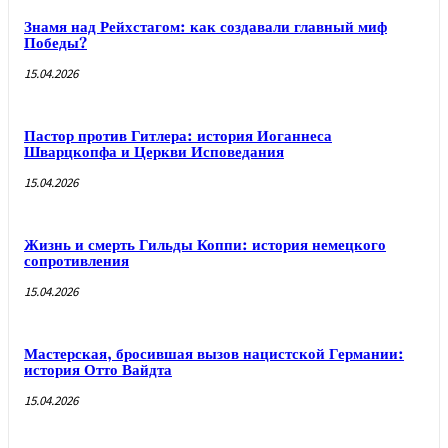
Знамя над Рейхстагом: как создавали главный миф
Победы?
15.04.2026
Пастор против Гитлера: история Иоганнеса
Шварцкопфа и Церкви Исповедания
15.04.2026
Жизнь и смерть Гильды Коппи: история немецкого
сопротивления
15.04.2026
Мастерская, бросившая вызов нацистской Германии:
история Отто Вайдта
15.04.2026