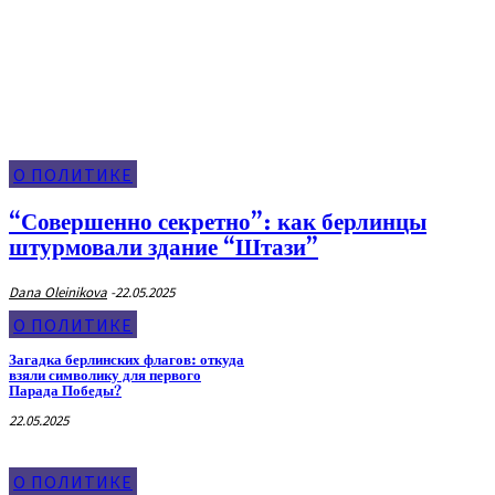
О Политике
О ПОЛИТИКЕ
“Совершенно секретно”: как берлинцы
штурмовали здание “Штази”
Dana Oleinikova
-
22.05.2025
О ПОЛИТИКЕ
Загадка берлинских флагов: откуда
взяли символику для первого
Парада Победы?
22.05.2025
О ПОЛИТИКЕ