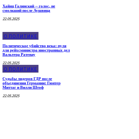
Хайнц Галинский – голос, не
смолкший после Аушвица
22.05.2025
О ПОЛИТИКЕ
Политическое убийство века: пуля
для рейхсминистра иностранных дел
Вальтера Ратенау
22.05.2025
О ПОЛИТИКЕ
Судьбы лидеров ГДР после
объединения Германии: Гюнтер
Миттаг и Вилли Штоф
22.05.2025
О Мэре