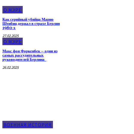
О МЭРЕ
Как серийный убийца Марио
Штибиц держал в страхе Берлин
1980-х
27.02.2025
О МЭРЕ
Макс фон Форкенбек – один из
самых рассудительных
руководителей Берлина
26.02.2025
Военная История
ВОЕННАЯ ИСТОРИЯ