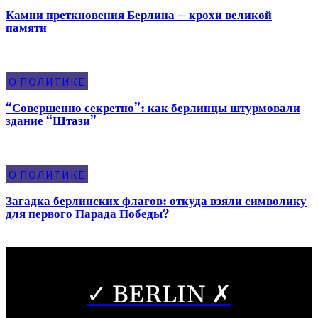
Камни преткновения Берлина – крохи великой
памяти
О ПОЛИТИКЕ
“Совершенно секретно”: как берлинцы штурмовали
здание “Штази”
О ПОЛИТИКЕ
Загадка берлинских флагов: откуда взяли символику
для первого Парада Победы?
✓ BERLIN ✗