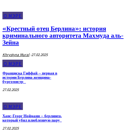
О МЭРЕ
«Крестный отец Берлина»: история
криминального авторитета Махмуда аль-
Зейна
Khrystyna Mural
-
27.02.2025
О МЭРЕ
Франциска Гиффай – первая в
истории Берлина женщина-
бургомистр
27.02.2025
О МЭРЕ
Ханс-Георг Нойманн – берлинец,
который убил влюбленную пару
27.02.2025