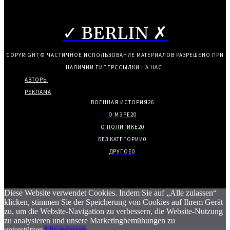
✓ BERLIN ✗
COPYRIGHT © ЧАСТИЧНОЕ ИСПОЛЬЗОВАНИЕ МАТЕРИАЛОВ РАЗРЕШЕНО ПРИ
НАЛИЧИИ ГИПЕРССЫЛКИ НА НАС.
АВТОРЫ
РЕКЛАМА
ВОЕННАЯ ИСТОРИЯ
26
О МЭРЕ
20
О ПОЛИТИКЕ
20
БЕЗ КАТЕГОРИИ
0
ДРУГОЕ
0
Diese Website verwendet Cookies. Indem Sie auf „Alle zulassen“
klicken, stimmen Sie der Speicherung von Cookies auf Ihrem Gerät
zu, um die Website-Navigation zu verbessern, die Website-Nutzung
zu analysieren und unsere Marketingbemühungen zu
unterstützen
Alle zulassen