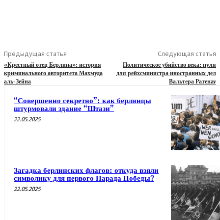
Предыдущая статья
Следующая статья
«Крестный отец Берлина»: история
Политическое убийство века: пуля
криминального авторитета Махмуда
для рейхсминистра иностранных дел
аль-Зейна
Вальтера Ратенау
“Совершенно секретно”: как берлинцы
штурмовали здание “Штази”
22.05.2025
Загадка берлинских флагов: откуда взяли
символику для первого Парада Победы?
22.05.2025