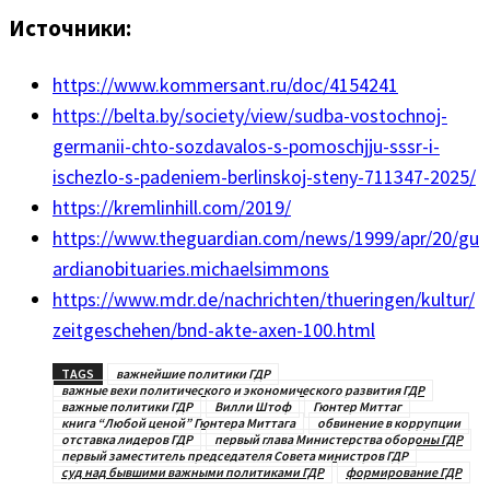
Источники:
https://www.kommersant.ru/doc/4154241
https://belta.by/society/view/sudba-vostochnoj-
germanii-chto-sozdavalos-s-pomoschjju-sssr-i-
ischezlo-s-padeniem-berlinskoj-steny-711347-2025/
https://kremlinhill.com/2019/
https://www.theguardian.com/news/1999/apr/20/gu
ardianobituaries.michaelsimmons
https://www.mdr.de/nachrichten/thueringen/kultur/
zeitgeschehen/bnd-akte-axen-100.html
TAGS
важнейшие политики ГДР
важные вехи политического и экономического развития ГДР
важные политики ГДР
Вилли Штоф
Гюнтер Миттаг
книга “Любой ценой” Гюнтера Миттага
обвинение в коррупции
отставка лидеров ГДР
первый глава Министерства обороны ГДР
первый заместитель председателя Совета министров ГДР
суд над бывшими важными политиками ГДР
формирование ГДР