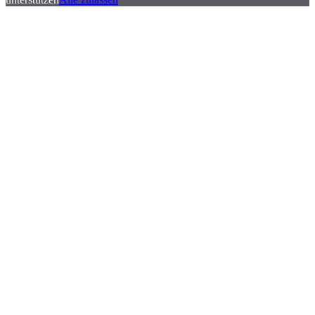
.
.
.