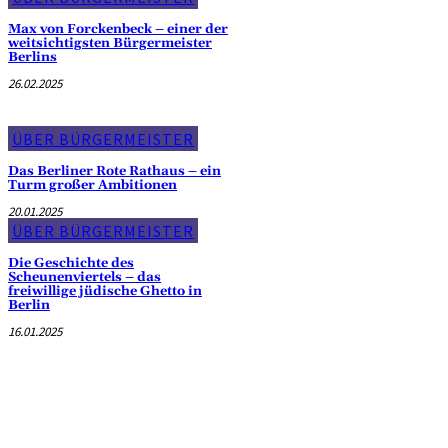
Max von Forckenbeck – einer der
weitsichtigsten Bürgermeister
Berlins
26.02.2025
ÜBER BÜRGERMEISTER
Das Berliner Rote Rathaus – ein
Turm großer Ambitionen
20.01.2025
ÜBER BÜRGERMEISTER
Die Geschichte des
Scheunenviertels – das
freiwillige jüdische Ghetto in
Berlin
16.01.2025
Militärgeschichte