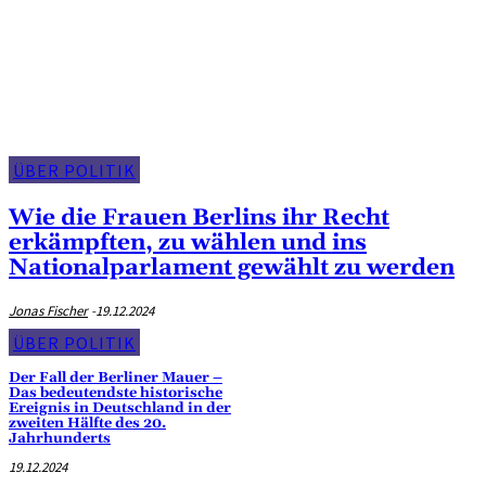
Über Politik
ÜBER POLITIK
Wie die Frauen Berlins ihr Recht
erkämpften, zu wählen und ins
Nationalparlament gewählt zu werden
Jonas Fischer
-
19.12.2024
ÜBER POLITIK
Der Fall der Berliner Mauer –
Das bedeutendste historische
Ereignis in Deutschland in der
zweiten Hälfte des 20.
Jahrhunderts
19.12.2024