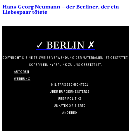
Hans-Georg Neumann – der Berliner, der ein
Liebespaar tötete
✓ BERLIN ✗
COPYRIGHT © EINE TEILWEISE VERWENDUNG DER MATERIALIEN IST GESTATTET,
SOFERN EIN HYPERLINK ZU UNS GESETZT IST.
AUTOREN
WERBUNG
MILITÄRGESCHICHTE
21
ÜBER BÜRGERMEISTER
15
ÜBER POLITIK
6
UNKATEGORISIERT
0
ANDERE
0