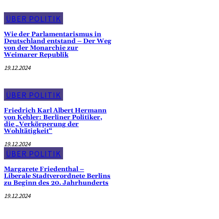
ÜBER POLITIK
Wie der Parlamentarismus in
Deutschland entstand – Der Weg
von der Monarchie zur
Weimarer Republik
19.12.2024
ÜBER POLITIK
Friedrich Karl Albert Hermann
von Kehler: Berliner Politiker,
die „Verkörperung der
Wohltätigkeit“
19.12.2024
ÜBER POLITIK
Margarete Friedenthal –
Liberale Stadtverordnete Berlins
zu Beginn des 20. Jahrhunderts
19.12.2024