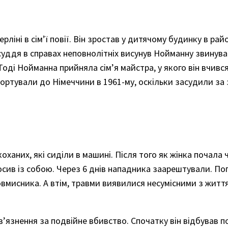
ліні в сім’ї повії. Він зростав у дитячому будинку в рай
і суддя в справах неповнолітніх висунув Нойманну звинув
Тоді Нойманна прийняла сім’я майстра, у якого він вчився
портували до Німеччини в 1961-му, оскільки засудили за
оханих, які сиділи в машині. Після того як жінка почала 
осив із собою. Через 6 днів нападника заарештували. По
вмисника. А втім, травми виявилися несумісними з житт
’язнення за подвійне вбивство. Спочатку він відбував п