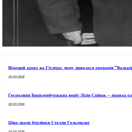
Відомий замах на Гітлера: чому зірвалася операція “Валькі
02.03.2026
Господиня Бранденбурзьких воріт Лідія Співак – правда одн
02.03.2026
Ціна зради берлінки Стелли Гольдшлаг
02.03.2026