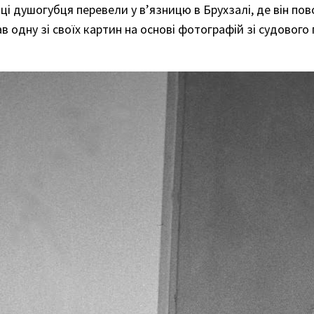
році душогубця перевели у в’язницю в Брухзалі, де він по
в одну зі своїх картин на основі фотографій зі судового