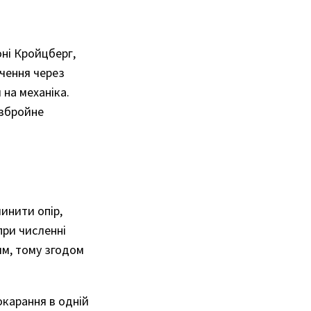
оні Кройцберг,
ачення через
 на механіка.
 збройне
чинити опір,
при численні
ям, тому згодом
окарання в одній