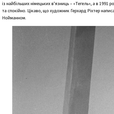
із найбільших німецьких в’язниць – «Тегель», а в 1991 
та спокійно. Цікаво, що художник Герхард Ріхтер написа
Нойманном.