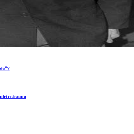
рія”?
ієї світлини