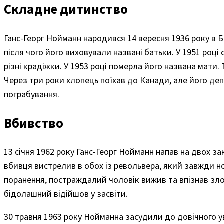
Складне дитинство
Ганс-Георг Нойманн народився 14 вересня 1936 року в Бер
після чого його виховували названі батьки. У 1951 роц
різні крадіжки. У 1953 році померла його названа мати. 
Через три роки хлопець поїхав до Канади, але його де
пограбування.
Вбивство
13 січня 1962 року Ганс-Георг Нойманн напав на двох зак
вбивця вистрелив в обох із револьвера, який завжди н
поранення, постраждалий чоловік вижив та впізнав зло
бідолашний відійшов у засвіти.
30 травня 1963 року Нойманна засудили до довічного ув