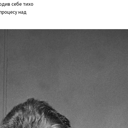
водив себе тихо
 процесу над