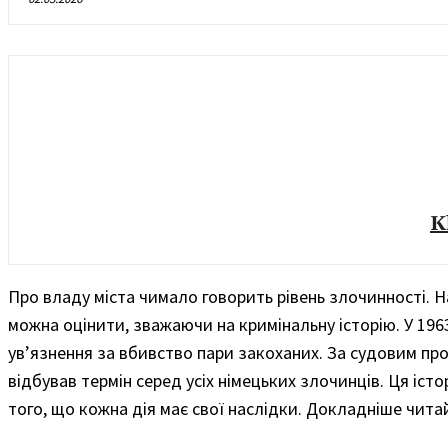
K
Про владу міста чимало говорить рівень злочинності. На
можна оцінити, зважаючи на кримінальну історію. У 196
ув’язнення за вбивство пари закоханих. За судовим про
відбував термін серед усіх німецьких злочинців. Ця іс
того, що кожна дія має свої наслідки. Докладніше чита