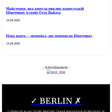
Майстерня, яка кинула виклик нацистській
Німеччині: історія Отто Вайдта
15.04.2026
Нова варта – меморіал, що переписав Німеччину
15.04.2026
- Advertisement -
✓ BERLIN ✗
COPYRIGHT © ЧАСТКОВЕ ВИКОРИСТАННЯ МАТЕРІАЛІВ ДОЗВОЛЕНО ЗА