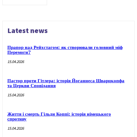
Latest news
Прапор над Рейхстагом: як створювали головний міф
Перемоги?
15.04.2026
Пастор проти Гітлера: історія Йоганнеса Шварцкопфа
та Церкви Сповідання
15.04.2026
Життя і смерть Гільди Коппі: історія німецького
спротиву
15.04.2026