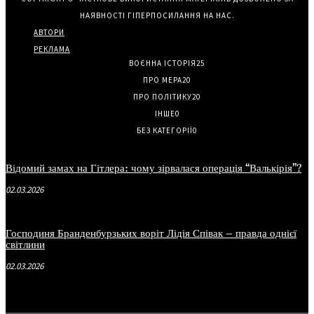
НАЯВНОСТІ ГІПЕРПОСИЛАННЯ НА НАС.
АВТОРИ
РЕКЛАМА
ВОЄННА ІСТОРІЯ
25
ПРО МЕРА
20
ПРО ПОЛІТИКУ
20
ІНШЕ
0
БЕЗ КАТЕГОРІЇ
0
Відомий замах на Гітлера: чому зірвалася операція “Валькірія”?
02.03.2026
Господиня Бранденбурзьких воріт Лідія Співак – правда однієї
світлини
02.03.2026