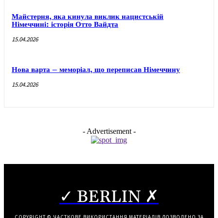
Майстерня, яка кинула виклик нацистській
Німеччині: історія Отто Вайдта
15.04.2026
Нова варта – меморіал, що переписав Німеччину
15.04.2026
- Advertisement -
✓ BERLIN ✗
COPYRIGHT © ЧАСТКОВЕ ВИКОРИСТАННЯ МАТЕРІАЛІВ ДОЗВОЛЕНО ЗА