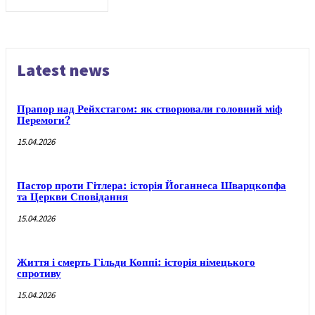
Latest news
Прапор над Рейхстагом: як створювали головний міф
Перемоги?
15.04.2026
Пастор проти Гітлера: історія Йоганнеса Шварцкопфа
та Церкви Сповідання
15.04.2026
Життя і смерть Гільди Коппі: історія німецького
спротиву
15.04.2026