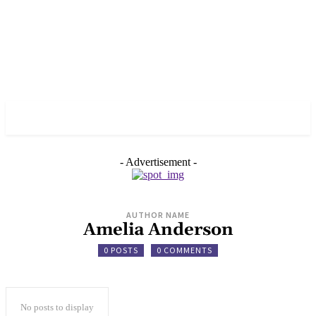
✓ BERLIN ✗
- Advertisement -
AUTHOR NAME
Amelia Anderson
0 POSTS
0 COMMENTS
No posts to display