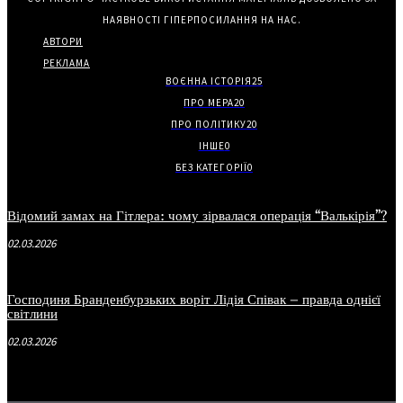
НАЯВНОСТІ ГІПЕРПОСИЛАННЯ НА НАС.
АВТОРИ
РЕКЛАМА
ВОЄННА ІСТОРІЯ
25
ПРО МЕРА
20
ПРО ПОЛІТИКУ
20
ІНШЕ
0
БЕЗ КАТЕГОРІЇ
0
Відомий замах на Гітлера: чому зірвалася операція “Валькірія”?
02.03.2026
Господиня Бранденбурзьких воріт Лідія Співак – правда однієї
світлини
02.03.2026