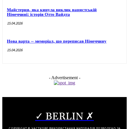
Майстерня, яка кинула виклик нацистській
Німеччині: історія Отто Вайдта
15.04.2026
Нова варта – меморіал, що переписав Німеччину
15.04.2026
- Advertisement -
✓ BERLIN ✗
COPYRIGHT © ЧАСТКОВЕ ВИКОРИСТАННЯ МАТЕРІАЛІВ ДОЗВОЛЕНО ЗА