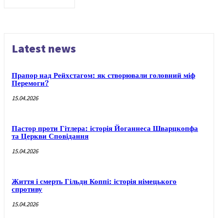
Latest news
Прапор над Рейхстагом: як створювали головний міф
Перемоги?
15.04.2026
Пастор проти Гітлера: історія Йоганнеса Шварцкопфа
та Церкви Сповідання
15.04.2026
Життя і смерть Гільди Коппі: історія німецького
спротиву
15.04.2026