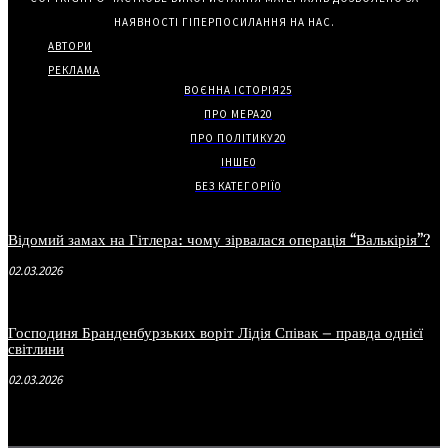
НАЯВНОСТІ ГІПЕРПОСИЛАННЯ НА НАС.
АВТОРИ
РЕКЛАМА
ВОЄННА ІСТОРІЯ
25
ПРО МЕРА
20
ПРО ПОЛІТИКУ
20
ІНШЕ
0
БЕЗ КАТЕГОРІЇ
0
Відомий замах на Гітлера: чому зірвалася операція “Валькірія”?
02.03.2026
Господиня Бранденбурзьких воріт Лідія Співак – правда однієї
світлини
02.03.2026