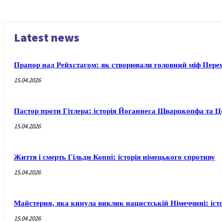
Latest news
Прапор над Рейхстагом: як створювали головний міф Пере
15.04.2026
Пастор проти Гітлера: історія Йоганнеса Шварцкопфа та 
15.04.2026
Життя і смерть Гільди Коппі: історія німецького спротиву
15.04.2026
Майстерня, яка кинула виклик нацистській Німеччині: іст
15.04.2026