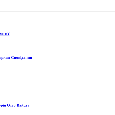
моги?
Церкви Сповідання
орія Отто Вайдта