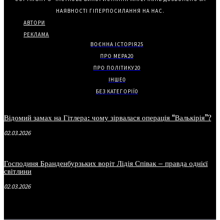
НАЯВНОСТІ ГІПЕРПОСИЛАННЯ НА НАС.
АВТОРИ
РЕКЛАМА
ВОЄННА ІСТОРІЯ
25
ПРО МЕРА
20
ПРО ПОЛІТИКУ
20
ІНШЕ
0
БЕЗ КАТЕГОРІЇ
0
Відомий замах на Гітлера: чому зірвалася операція “Валькірія”?
02.03.2026
Господиня Бранденбурзьких воріт Лідія Співак – правда однієї
світлини
02.03.2026