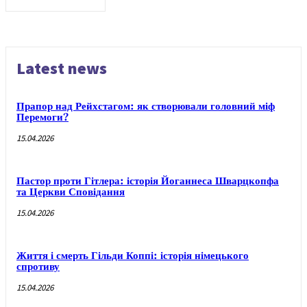
Latest news
Прапор над Рейхстагом: як створювали головний міф
Перемоги?
15.04.2026
Пастор проти Гітлера: історія Йоганнеса Шварцкопфа
та Церкви Сповідання
15.04.2026
Життя і смерть Гільди Коппі: історія німецького
спротиву
15.04.2026