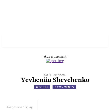
✓ BERLIN ✗
- Advertisement -
AUTHOR NAME
Yevheniia Shevchenko
0 POSTS
0 COMMENTS
No posts to display