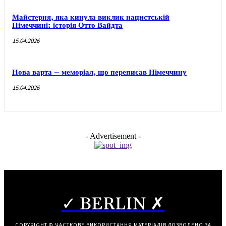
Майстерня, яка кинула виклик нацистській
Німеччині: історія Отто Вайдта
15.04.2026
Нова варта – меморіал, що переписав Німеччину
15.04.2026
- Advertisement -
✓ BERLIN ✗
COPYRIGHT © ЧАСТКОВЕ ВИКОРИСТАННЯ МАТЕРІАЛІВ ДОЗВОЛЕНО ЗА