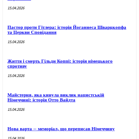
15.04.2026
Пастор проти Гітлера: історія Йоганнеса Шварцкопфа
та Церкви Сповідання
15.04.2026
Життя і смерть Гільди Коппі: історія німецького
спротиву
15.04.2026
Майстерня, яка кинула виклик нацистській
Німеччині: історія Отто Вайдта
15.04.2026
Нова варта – меморіал, що переписав Німеччину
15.04.2026