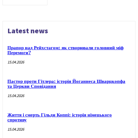
Latest news
Прапор над Рейхстагом: як створювали головний міф
Перемоги?
15.04.2026
Пастор проти Гітлера: історія Йоганнеса Шварцкопфа
та Церкви Сповідання
15.04.2026
Життя і смерть Гільди Коппі: історія німецького
спротиву
15.04.2026