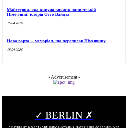
Майстерня, яка кинула виклик нацистській
Німеччині: історія Отто Вайдта
15.04.2026
Нова варта – меморіал, що переписав Німеччину
15.04.2026
- Advertisement -
✓ BERLIN ✗
COPYRIGHT © ЧАСТКОВЕ ВИКОРИСТАННЯ МАТЕРІАЛІВ ДОЗВОЛЕНО ЗА