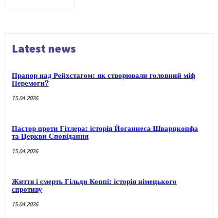
Latest news
Прапор над Рейхстагом: як створювали головний міф
Перемоги?
15.04.2026
Пастор проти Гітлера: історія Йоганнеса Шварцкопфа
та Церкви Сповідання
15.04.2026
Життя і смерть Гільди Коппі: історія німецького
спротиву
15.04.2026