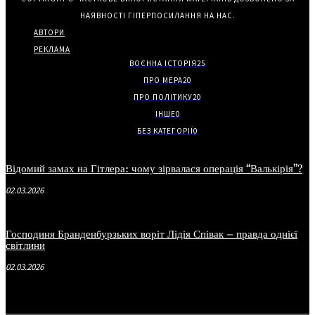
НАЯВНОСТІ ГІПЕРПОСИЛАННЯ НА НАС.
АВТОРИ
РЕКЛАМА
ВОЄННА ІСТОРІЯ
25
ПРО МЕРА
20
ПРО ПОЛІТИКУ
20
ІНШЕ
0
БЕЗ КАТЕГОРІЇ
0
Відомий замах на Гітлера: чому зірвалася операція “Валькірія”?
02.03.2026
Господиня Бранденбурзьких воріт Лідія Співак – правда однієї
світлини
02.03.2026