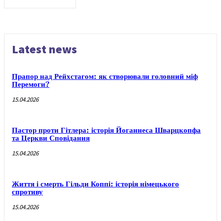
Latest news
Прапор над Рейхстагом: як створювали головний міф
Перемоги?
15.04.2026
Пастор проти Гітлера: історія Йоганнеса Шварцкопфа
та Церкви Сповідання
15.04.2026
Життя і смерть Гільди Коппі: історія німецького
спротиву
15.04.2026