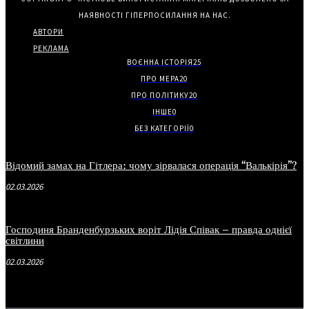
НАЯВНОСТІ ГІПЕРПОСИЛАННЯ НА НАС.
АВТОРИ
РЕКЛАМА
ВОЄННА ІСТОРІЯ
25
ПРО МЕРА
20
ПРО ПОЛІТИКУ
20
ІНШЕ
0
БЕЗ КАТЕГОРІЇ
0
Відомий замах на Гітлера: чому зірвалася операція “Валькірія”?
02.03.2026
Господиня Бранденбурзьких воріт Лідія Співак – правда однієї
світлини
02.03.2026