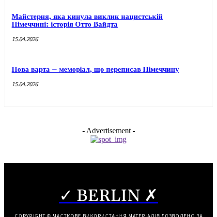
Майстерня, яка кинула виклик нацистській
Німеччині: історія Отто Вайдта
15.04.2026
Нова варта – меморіал, що переписав Німеччину
15.04.2026
- Advertisement -
✓ BERLIN ✗
COPYRIGHT © ЧАСТКОВЕ ВИКОРИСТАННЯ МАТЕРІАЛІВ ДОЗВОЛЕНО ЗА