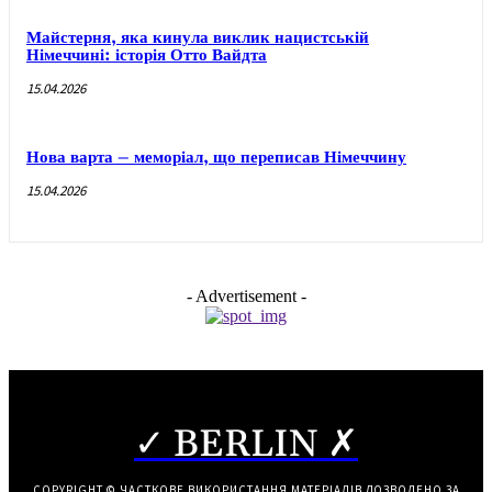
Майстерня, яка кинула виклик нацистській
Німеччині: історія Отто Вайдта
15.04.2026
Нова варта – меморіал, що переписав Німеччину
15.04.2026
- Advertisement -
✓ BERLIN ✗
COPYRIGHT © ЧАСТКОВЕ ВИКОРИСТАННЯ МАТЕРІАЛІВ ДОЗВОЛЕНО ЗА