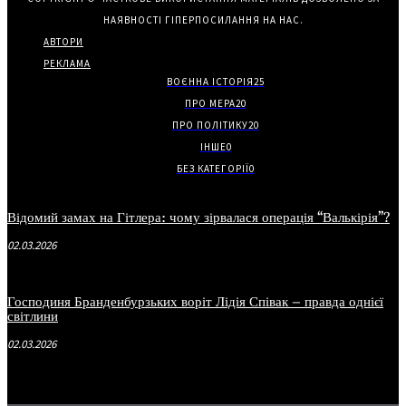
НАЯВНОСТІ ГІПЕРПОСИЛАННЯ НА НАС.
АВТОРИ
РЕКЛАМА
ВОЄННА ІСТОРІЯ
25
ПРО МЕРА
20
ПРО ПОЛІТИКУ
20
ІНШЕ
0
БЕЗ КАТЕГОРІЇ
0
Відомий замах на Гітлера: чому зірвалася операція “Валькірія”?
02.03.2026
Господиня Бранденбурзьких воріт Лідія Співак – правда однієї
світлини
02.03.2026