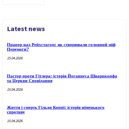
Latest news
Прапор над Рейхстагом: як створювали головний міф
Перемоги?
15.04.2026
Пастор проти Гітлера: історія Йоганнеса Шварцкопфа
та Церкви Сповідання
15.04.2026
Життя і смерть Гільди Коппі: історія німецького
спротиву
15.04.2026