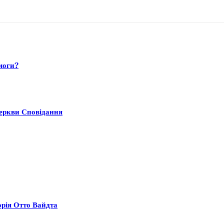
моги?
Церкви Сповідання
орія Отто Вайдта