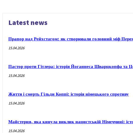
Latest news
Прапор над Рейхстагом: як створювали головний міф Пере
15.04.2026
Пастор проти Гітлера: історія Йоганнеса Шварцкопфа та 
15.04.2026
Життя і смерть Гільди Коппі: історія німецького спротиву
15.04.2026
Майстерня, яка кинула виклик нацистській Німеччині: іст
15.04.2026