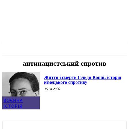
✓ BERLIN ✗
антинацистський спротив
Життя і смерть Гільди Коппі: історія
німецького спротиву
15.04.2026
ВОЄННА
ІСТОРІЯ