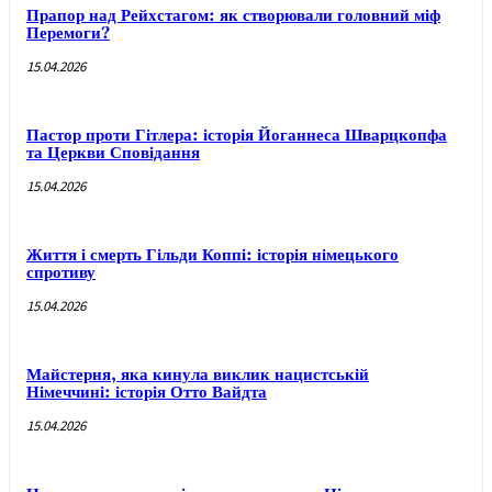
Прапор над Рейхстагом: як створювали головний міф
Перемоги?
15.04.2026
Пастор проти Гітлера: історія Йоганнеса Шварцкопфа
та Церкви Сповідання
15.04.2026
Життя і смерть Гільди Коппі: історія німецького
спротиву
15.04.2026
Майстерня, яка кинула виклик нацистській
Німеччині: історія Отто Вайдта
15.04.2026