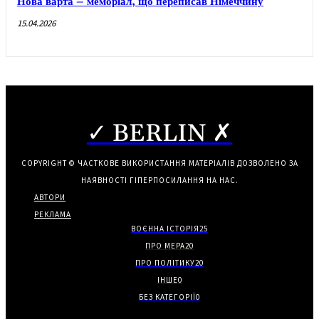
Нова варта – меморіал, що переписав Німеччину
15.04.2026
✓ BERLIN ✗
COPYRIGHT © ЧАСТКОВЕ ВИКОРИСТАННЯ МАТЕРІАЛІВ ДОЗВОЛЕНО ЗА
НАЯВНОСТІ ГІПЕРПОСИЛАННЯ НА НАС.
АВТОРИ
РЕКЛАМА
ВОЄННА ІСТОРІЯ
25
ПРО МЕРА
20
ПРО ПОЛІТИКУ
20
ІНШЕ
0
БЕЗ КАТЕГОРІЇ
0