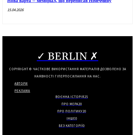
Нова варта – меморіал, що переписав Німеччину
15.04.2026
✓ BERLIN ✗
COPYRIGHT © ЧАСТКОВЕ ВИКОРИСТАННЯ МАТЕРІАЛІВ ДОЗВОЛЕНО ЗА
НАЯВНОСТІ ГІПЕРПОСИЛАННЯ НА НАС.
АВТОРИ
РЕКЛАМА
ВОЄННА ІСТОРІЯ
25
ПРО МЕРА
20
ПРО ПОЛІТИКУ
20
ІНШЕ
0
БЕЗ КАТЕГОРІЇ
0