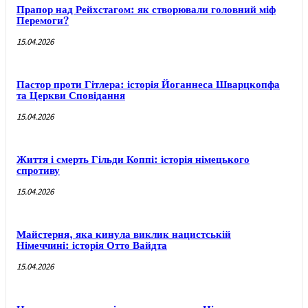
Прапор над Рейхстагом: як створювали головний міф
Перемоги?
15.04.2026
Пастор проти Гітлера: історія Йоганнеса Шварцкопфа
та Церкви Сповідання
15.04.2026
Життя і смерть Гільди Коппі: історія німецького
спротиву
15.04.2026
Майстерня, яка кинула виклик нацистській
Німеччині: історія Отто Вайдта
15.04.2026