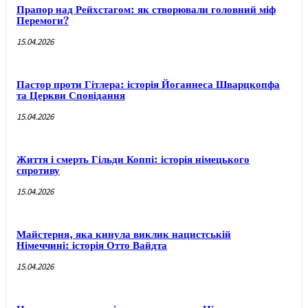
Прапор над Рейхстагом: як створювали головний міф
Перемоги?
15.04.2026
Пастор проти Гітлера: історія Йоганнеса Шварцкопфа
та Церкви Сповідання
15.04.2026
Життя і смерть Гільди Коппі: історія німецького
спротиву
15.04.2026
Майстерня, яка кинула виклик нацистській
Німеччині: історія Отто Вайдта
15.04.2026