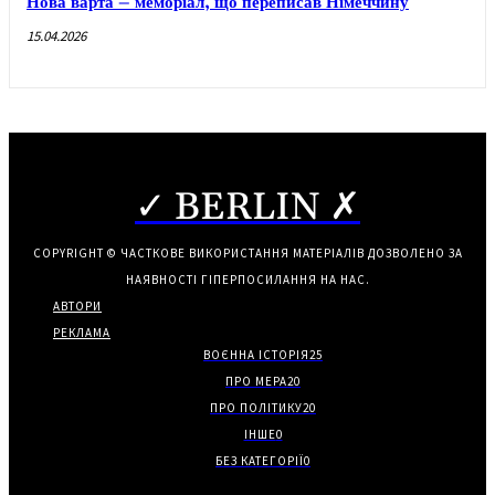
Нова варта – меморіал, що переписав Німеччину
15.04.2026
✓ BERLIN ✗
COPYRIGHT © ЧАСТКОВЕ ВИКОРИСТАННЯ МАТЕРІАЛІВ ДОЗВОЛЕНО ЗА
НАЯВНОСТІ ГІПЕРПОСИЛАННЯ НА НАС.
АВТОРИ
РЕКЛАМА
ВОЄННА ІСТОРІЯ
25
ПРО МЕРА
20
ПРО ПОЛІТИКУ
20
ІНШЕ
0
БЕЗ КАТЕГОРІЇ
0