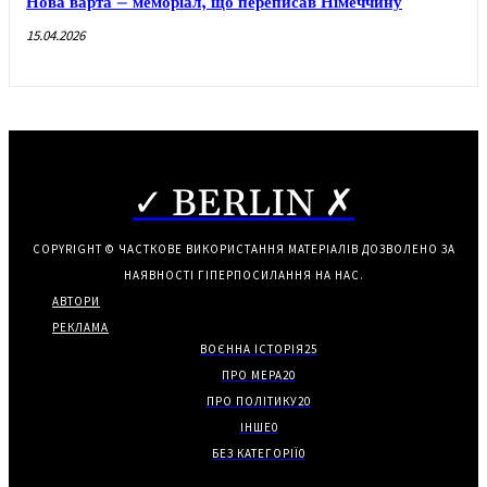
Нова варта – меморіал, що переписав Німеччину
15.04.2026
✓ BERLIN ✗
COPYRIGHT © ЧАСТКОВЕ ВИКОРИСТАННЯ МАТЕРІАЛІВ ДОЗВОЛЕНО ЗА
НАЯВНОСТІ ГІПЕРПОСИЛАННЯ НА НАС.
АВТОРИ
РЕКЛАМА
ВОЄННА ІСТОРІЯ
25
ПРО МЕРА
20
ПРО ПОЛІТИКУ
20
ІНШЕ
0
БЕЗ КАТЕГОРІЇ
0