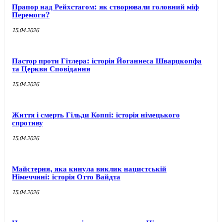
Прапор над Рейхстагом: як створювали головний міф
Перемоги?
15.04.2026
Пастор проти Гітлера: історія Йоганнеса Шварцкопфа
та Церкви Сповідання
15.04.2026
Життя і смерть Гільди Коппі: історія німецького
спротиву
15.04.2026
Майстерня, яка кинула виклик нацистській
Німеччині: історія Отто Вайдта
15.04.2026