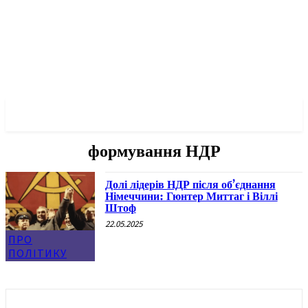
✓ BERLIN ✗
формування НДР
Долі лідерів НДР після об’єднання
Німеччини: Гюнтер Миттаг і Віллі
Штоф
22.05.2025
ПРО
ПОЛІТИКУ