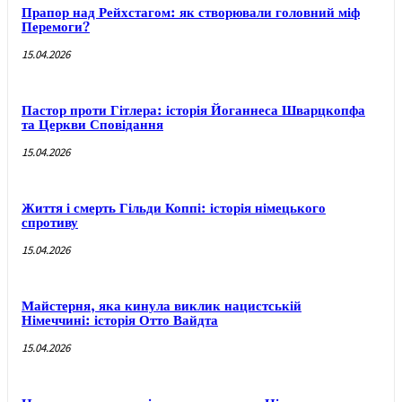
Прапор над Рейхстагом: як створювали головний міф
Перемоги?
15.04.2026
Пастор проти Гітлера: історія Йоганнеса Шварцкопфа
та Церкви Сповідання
15.04.2026
Життя і смерть Гільди Коппі: історія німецького
спротиву
15.04.2026
Майстерня, яка кинула виклик нацистській
Німеччині: історія Отто Вайдта
15.04.2026