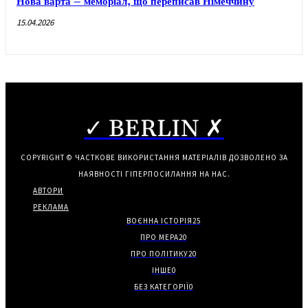
Нова варта – меморіал, що переписав Німеччину
15.04.2026
✓ BERLIN ✗
COPYRIGHT © ЧАСТКОВЕ ВИКОРИСТАННЯ МАТЕРІАЛІВ ДОЗВОЛЕНО ЗА
НАЯВНОСТІ ГІПЕРПОСИЛАННЯ НА НАС.
АВТОРИ
РЕКЛАМА
ВОЄННА ІСТОРІЯ
25
ПРО МЕРА
20
ПРО ПОЛІТИКУ
20
ІНШЕ
0
БЕЗ КАТЕГОРІЇ
0