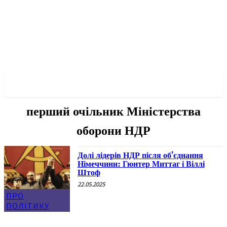
✓ BERLIN ✗
перший очільник Міністерства
оборони НДР
Долі лідерів НДР після об’єднання
Німеччини: Гюнтер Миттаг і Віллі
Штоф
22.05.2025
ПРО
ПОЛІТИКУ