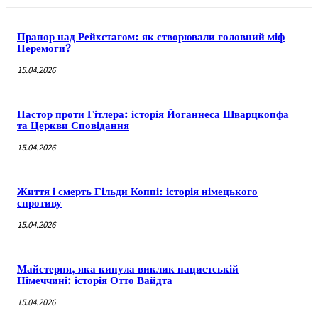
Прапор над Рейхстагом: як створювали головний міф
Перемоги?
15.04.2026
Пастор проти Гітлера: історія Йоганнеса Шварцкопфа
та Церкви Сповідання
15.04.2026
Життя і смерть Гільди Коппі: історія німецького
спротиву
15.04.2026
Майстерня, яка кинула виклик нацистській
Німеччині: історія Отто Вайдта
15.04.2026