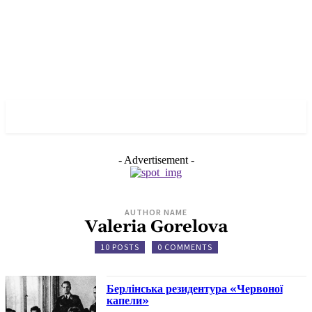
✓ BERLIN ✗
- Advertisement -
AUTHOR NAME
Valeria Gorelova
10 POSTS
0 COMMENTS
Берлінська резидентура «Червоної
капели»