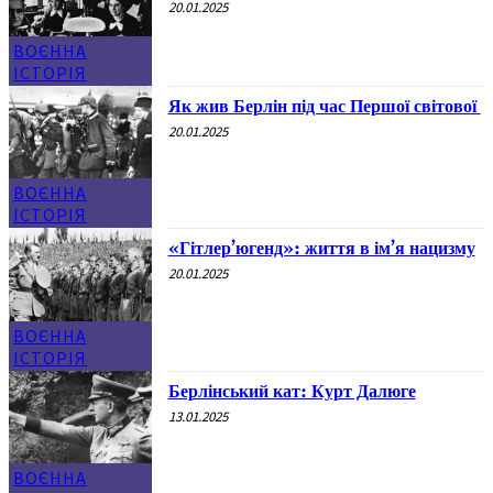
20.01.2025
ВОЄННА
ІСТОРІЯ
Як жив Берлін під час Першої світової
20.01.2025
ВОЄННА
ІСТОРІЯ
«Гітлер’югенд»: життя в ім’я нацизму
20.01.2025
ВОЄННА
ІСТОРІЯ
Берлінський кат: Курт Далюге
13.01.2025
ВОЄННА