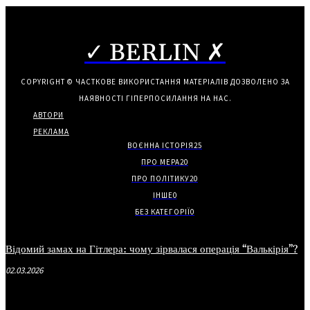
✓ BERLIN ✗
COPYRIGHT © ЧАСТКОВЕ ВИКОРИСТАННЯ МАТЕРІАЛІВ ДОЗВОЛЕНО ЗА
НАЯВНОСТІ ГІПЕРПОСИЛАННЯ НА НАС.
АВТОРИ
РЕКЛАМА
ВОЄННА ІСТОРІЯ
25
ПРО МЕРА
20
ПРО ПОЛІТИКУ
20
ІНШЕ
0
БЕЗ КАТЕГОРІЇ
0
Відомий замах на Гітлера: чому зірвалася операція “Валькірія”?
02.03.2026