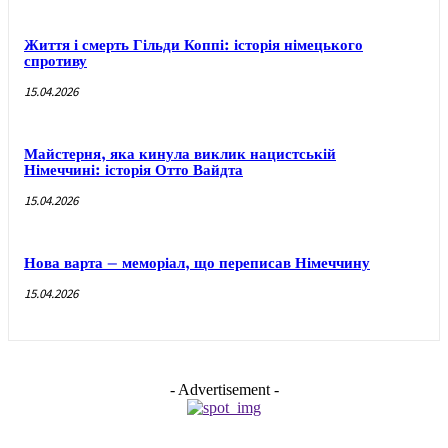
Життя і смерть Гільди Коппі: історія німецького
спротиву
15.04.2026
Майстерня, яка кинула виклик нацистській
Німеччині: історія Отто Вайдта
15.04.2026
Нова варта – меморіал, що переписав Німеччину
15.04.2026
- Advertisement -