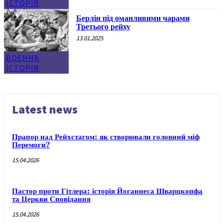
ІСТОРІЯ
Берлін під оманливими чарами
Третього рейху
13.01.2025
ВОЄННА
ІСТОРІЯ
Latest news
Прапор над Рейхстагом: як створювали головний міф
Перемоги?
15.04.2026
Пастор проти Гітлера: історія Йоганнеса Шварцкопфа
та Церкви Сповідання
15.04.2026