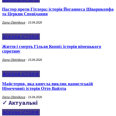
Пастор проти Гітлера: історія Йоганнеса Шварцкопфа
та Церкви Сповідання
Dana Oleinikova
-
15.04.2026
ВОЄННА ІСТОРІЯ
Життя і смерть Гільди Коппі: історія німецького
спротиву
Dana Oleinikova
-
15.04.2026
ВОЄННА ІСТОРІЯ
Майстерня, яка кинула виклик нацистській
Німеччині: історія Отто Вайдта
Dana Oleinikova
-
15.04.2026
✓ Актуальні
ВОЄННА ІСТОРІЯ