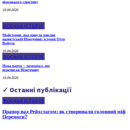
німецького спротиву
15.04.2026
ВОЄННА ІСТОРІЯ
Майстерня, яка кинула виклик
нацистській Німеччині: історія Отто
Вайдта
15.04.2026
ВОЄННА ІСТОРІЯ
Нова варта – меморіал, що
переписав Німеччину
15.04.2026
✓ Останні публікації
ВОЄННА ІСТОРІЯ
Прапор над Рейхстагом: як створювали головний міф
Перемоги?