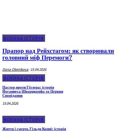
Воєнна Історія
ВОЄННА ІСТОРІЯ
Прапор над Рейхстагом: як створювали
головний міф Перемоги?
Dana Oleinikova
-
15.04.2026
ВОЄННА ІСТОРІЯ
Пастор проти Гітлера: історія
Йоганнеса Шварцкопфа та Церкви
Сповідання
15.04.2026
ВОЄННА ІСТОРІЯ
Життя і смерть Гільди Коппі: історія