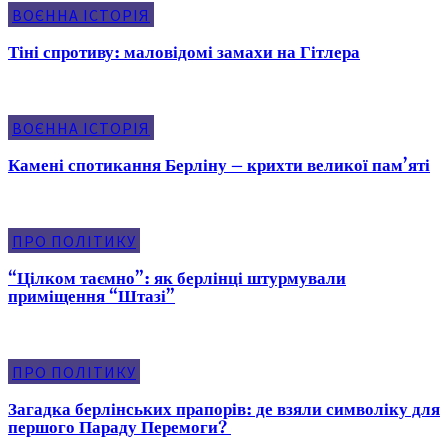
ВОЄННА ІСТОРІЯ
Тіні спротиву: маловідомі замахи на Гітлера
ВОЄННА ІСТОРІЯ
Камені спотикання Берліну – крихти великої пам’яті
ПРО ПОЛІТИКУ
“Цілком таємно”: як берлінці штурмували
приміщення “Штазі”
ПРО ПОЛІТИКУ
Загадка берлінських прапорів: де взяли символіку для
першого Параду Перемоги?