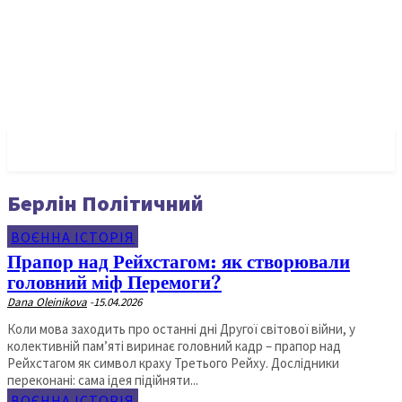
✓ BERLIN ✗
Берлін Політичний
ВОЄННА ІСТОРІЯ
Прапор над Рейхстагом: як створювали
головний міф Перемоги?
Dana Oleinikova
-
15.04.2026
Коли мова заходить про останні дні Другої світової війни, у
колективній пам’яті виринає головний кадр – прапор над
Рейхстагом як символ краху Третього Рейху. Дослідники
переконані: сама ідея підійняти...
ВОЄННА ІСТОРІЯ