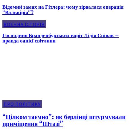
Відомий замах на Гітлера: чому зірвалася операція
“Валькірія”?
ВОЄННА ІСТОРІЯ
Господиня Бранденбурзьких воріт Лідія Співак –
правда однієї світлини
Про Політику
ПРО ПОЛІТИКУ
“Цілком таємно”: як берлінці штурмували
приміщення “Штазі”