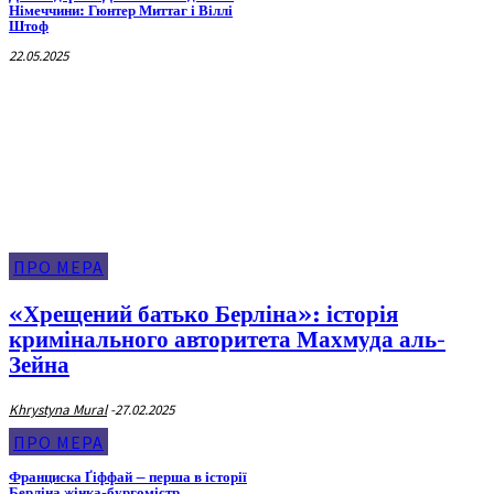
Німеччини: Гюнтер Миттаг і Віллі
Штоф
22.05.2025
Про Мера
ПРО МЕРА
«Хрещений батько Берліна»: історія
кримінального авторитета Махмуда аль-
Зейна
Khrystyna Mural
-
27.02.2025
ПРО МЕРА
Франциска Ґіффай – перша в історії
Берліна жінка-бургомістр