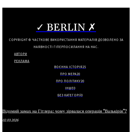
✓ BERLIN ✗
COPYRIGHT © ЧАСТКОВЕ ВИКОРИСТАННЯ МАТЕРІАЛІВ ДОЗВОЛЕНО ЗА
НАЯВНОСТІ ГІПЕРПОСИЛАННЯ НА НАС.
АВТОРИ
РЕКЛАМА
ВОЄННА ІСТОРІЯ
25
ПРО МЕРА
20
ПРО ПОЛІТИКУ
20
ІНШЕ
0
БЕЗ КАТЕГОРІЇ
0
Відомий замах на Гітлера: чому зірвалася операція “Валькірія”?
02.03.2026