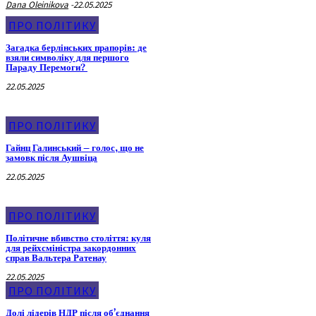
Dana Oleinikova
-
22.05.2025
ПРО ПОЛІТИКУ
Загадка берлінських прапорів: де
взяли символіку для першого
Параду Перемоги?
22.05.2025
ПРО ПОЛІТИКУ
Гайнц Галинський – голос, що не
замовк після Аушвіца
22.05.2025
ПРО ПОЛІТИКУ
Політичне вбивство століття: куля
для рейхсміністра закордонних
справ Вальтера Ратенау
22.05.2025
ПРО ПОЛІТИКУ
Долі лідерів НДР після об’єднання