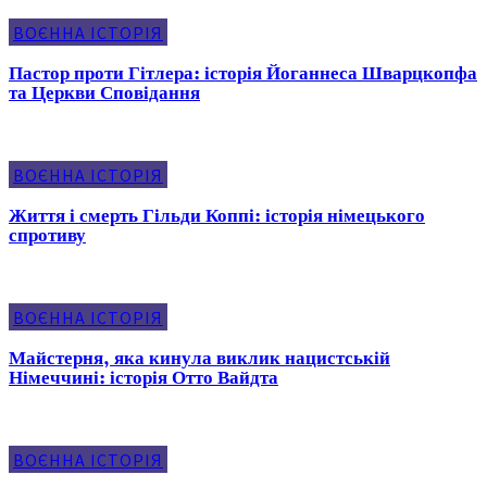
ВОЄННА ІСТОРІЯ
Пастор проти Гітлера: історія Йоганнеса Шварцкопфа
та Церкви Сповідання
ВОЄННА ІСТОРІЯ
Життя і смерть Гільди Коппі: історія німецького
спротиву
ВОЄННА ІСТОРІЯ
Майстерня, яка кинула виклик нацистській
Німеччині: історія Отто Вайдта
ВОЄННА ІСТОРІЯ