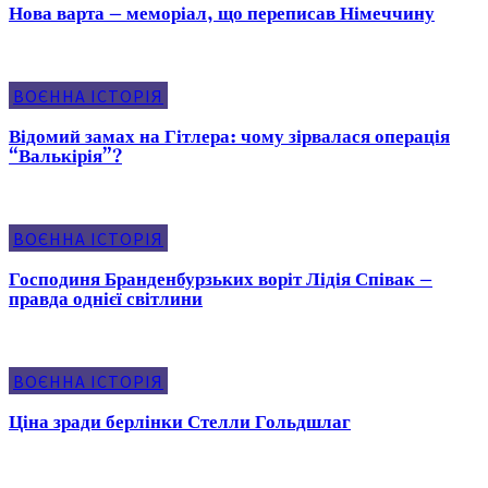
Нова варта – меморіал, що переписав Німеччину
ВОЄННА ІСТОРІЯ
Відомий замах на Гітлера: чому зірвалася операція
“Валькірія”?
ВОЄННА ІСТОРІЯ
Господиня Бранденбурзьких воріт Лідія Співак –
правда однієї світлини
ВОЄННА ІСТОРІЯ
Ціна зради берлінки Стелли Гольдшлаг