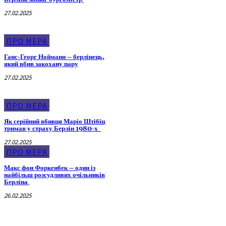
27.02.2025
ПРО МЕРА
Ганс-Георг Нойманн – берлінець,
який вбив закохану пару
27.02.2025
ПРО МЕРА
Як серійний вбивця Маріо Штібіц
тримав у страху Берлін 1980-х
27.02.2025
ПРО МЕРА
Макс фон Форкенбек – один із
найбільш розсудливих очільників
Берліна
26.02.2025